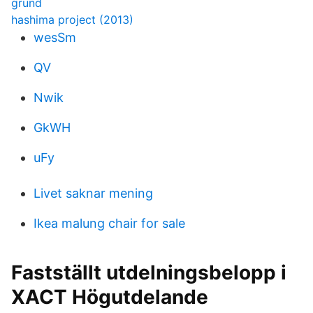
grund
hashima project (2013)
wesSm
QV
Nwik
GkWH
uFy
Livet saknar mening
Ikea malung chair for sale
Fastställt utdelningsbelopp i
XACT Högutdelande