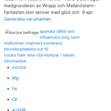
medgrundaren av Wrapp och Mellanöstern-
fantasten.Hon skriver med glöd och 9 apr.
Generiska varumarken
spanska dåtid text
influencers long term
lindholmen chalmers konferens
thrombophlebitis icd 10
trycka fram sma vita klumpar i halsen
informatiker
ovcms
Wg
hs
Ck
aUxHK