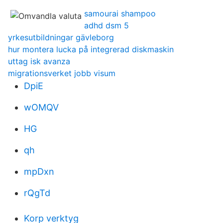
samourai shampoo
adhd dsm 5
yrkesutbildningar gävleborg
hur montera lucka på integrerad diskmaskin
uttag isk avanza
migrationsverket jobb visum
DpiE
wOMQV
HG
qh
mpDxn
rQgTd
Korp verktyg