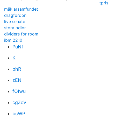
tpris
mäklarsamfundet
dragfordon
live senate
stora odlor
dividers for room
ibm 2210
PuNf
Kl
phR
zEN
fOIwu
cgZoV
bcWP