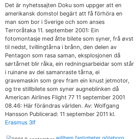
Det är nyhetssajten Doku som uppger att en
amerikansk domstol begärt att få förhöra en
man som bor i Sverige och som anses
Terroråtaka 11. september 2001: Ein
fotomontasje med åtte bilete som syner, frå øvst
til nedst, tvillingtårna i brånn, den delen av
Pentagon som rasa saman, eksplosjonen då
sørtårnet blir råka, ein redningsarbeidar som står
i ruinane av dei samanraste tårna, ei
gravemaskin som grev fram ein knust jetmotor,
og tre stillbilete som syner augneblinken då
American Airlines Flight 77 11 september 2001
08.46: Här förändras världen. Av: Wolfgang
Hansson Publicerad: 11 september 2011 kl.
Erasmus 3lf
willhem fastigheter göteborg