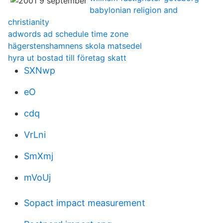
babylonian religion and
christianity
adwords ad schedule time zone
hägerstenshamnens skola matsedel
hyra ut bostad till företag skatt
SXNwp
eO
cdq
VrLni
SmXmj
mVoUj
Sopact impact measurement