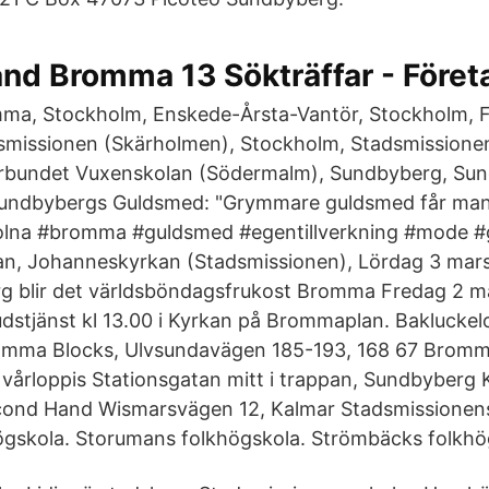
d Bromma 13 Sökträffar - Företa
ma, Stockholm, Enskede-Årsta-Vantör, Stockholm, F
smissionen (Skärholmen), Stockholm, Stadsmissione
örbundet Vuxenskolan (Södermalm), Sundbyberg, Su
Sundbybergs Guldsmed: "Grymmare guldsmed får man 
lna #bromma #guldsmed #egentillverkning #mode #
n, Johanneskyrkan (Stadsmissionen), Lördag 3 mars
g blir det världsböndagsfrukost Bromma Fredag 2 m
dstjänst kl 13.00 i Kyrkan på Brommaplan. Baklucke
omma Blocks, Ulvsundavägen 185-193, 168 67 Bromm
årloppis Stationsgatan mitt i trappan, Sundbyberg 
cond Hand Wismarsvägen 12, Kalmar Stadsmissionens
ögskola. Storumans folkhögskola. Strömbäcks folkhö