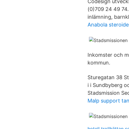
Codesign utveckl
(0)709 24 49 74.
inlämning, barnk
Anabola steroide
Inkomster och my
kommun.
Sturegatan 38 St
i i Sundbyberg 
Stadsmission S
Malp support ta
hotell trollhättan 