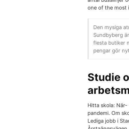
one of the most i
Den mysiga atm
Sundbyberg är 
flesta butiker
pengar gör nyt
Studie o
arbetsm
Hitta skola: När
pandemi. Om skol
Lediga jobb i Sta
Årstaängsvägen 