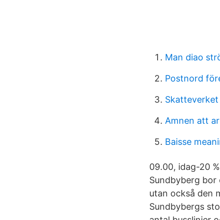
Man diao str
Postnord för
Skatteverket
Amnen att a
Baisse mean
09.00, idag-20 %
Sundbyberg bor d
utan också den me
Sundbybergs stora
antal busslinjer 