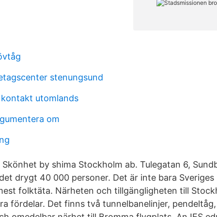
övtåg
etagscenter stenungsund
 kontakt utomlands
rgumentera om
ing
 Skönhet by shima Stockholm ab. Tulegatan 6, Sundb
et drygt 40 000 personer. Det är inte bara Sverig
st folktäta. Närheten och tillgängligheten till Stoc
 fördelar. Det finns två tunnelbanelinjer, pendeltåg, 
och omedelbar närhet till Bromma flygplats. An IES ed