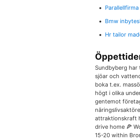
Parallellfirm
Bmw inbytesb
Hr tailor mad
Öppettide
Sundbyberg har t
sjöar och vatten
boka t.ex. massö
högt i olika und
gentemot företag
näringslivsaktöre
attraktionskraft 
drive home 🍕 Wo
15-20 within Bro