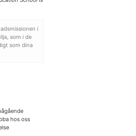
tadsmissionen i
lja, som i de
digt som dina
 pågående
obba hos oss
else