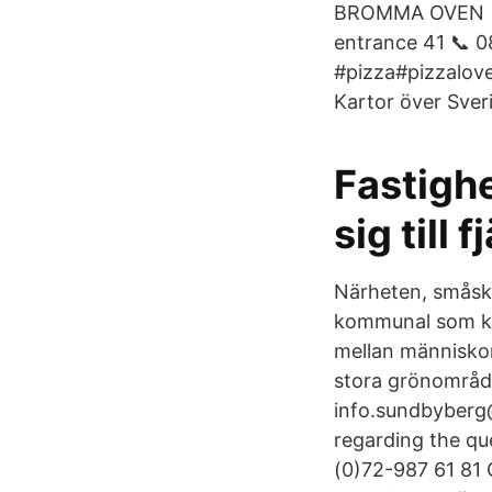
BROMMA OVEN 🔥 
entrance 41 📞 
#pizza#pizzalo
Kartor över Sver
Fastigh
sig till 
Närheten, småska
kommunal som komm
mellan människor.
stora grönområd
info.sundbyberg
regarding the qu
(0)72-987 61 81 