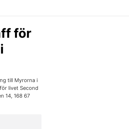
ff för
i
g till Myrorna i
ör livet Second
n 14, 168 67