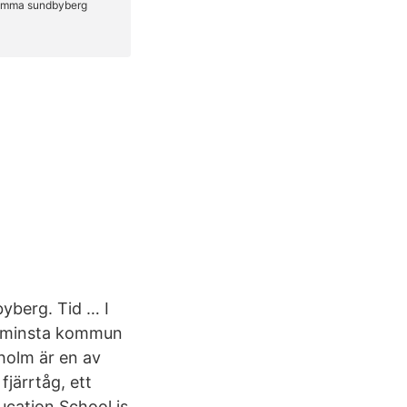
yberg. Tid … I
es minsta kommun
kholm är en av
fjärrtåg, ett
ucation School is