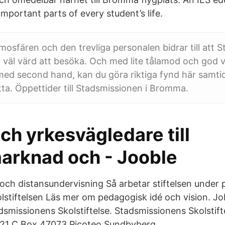
mportant parts of every student’s life.
osfären och den trevliga personalen bidrar till att S
väl värd att besöka. Och med lite tålamod och god vi
 med second hand, kan du göra riktiga fynd här samti
ta. Öppettider till Stadsmissionen i Bromma.
ch yrkesvägledare till
arknad och - Jooble
- och distansundervisning Så arbetar stiftelsen under
stiftelsen Läs mer om pedagogisk idé och vision. J
dsmissionens Skolstiftelse. Stadsmissionens Skolstift
21 C Box 47073 Picoteo Sundbyberg.