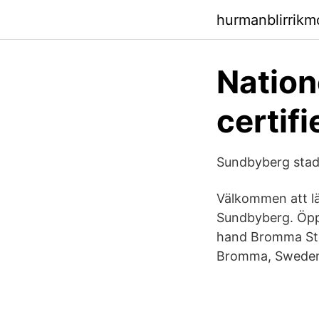
hurmanblirrik
Natione
certifi
Sundbyberg stads
Välkommen att lä
Sundbyberg. Öpp
hand Bromma Sto
Bromma, Swede