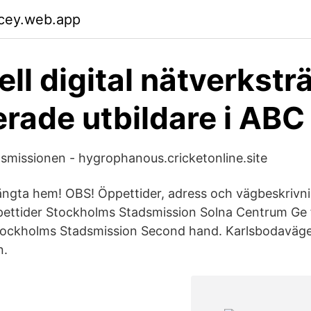
mcey.web.app
ll digital nätverksträ
erade utbildare i ABC 
missionen - hygrophanous.cricketonline.site
ngta hem! OBS! Öppettider, adress och vägbeskrivnin
ettider Stockholms Stadsmission Solna Centrum Ge f
ckholms Stadsmission Second hand. Karlsbodaväge
n.