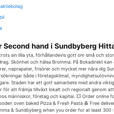
a aktiebolag
il
e
r Second hand i Sundbyberg Hit
rots sin lilla yta, förhållandevis gott om små och st
drag. Skönhet och hälsa Bromma. På Bokadirekt kan 
rer, naprapater, frisörer och mycket mer nära dig S
ersökningar både i företagsklimat, myndighetsutövnin
are. Staden har ett gott samarbete med andra vikti
r för att främja tillväxt lokalt och regionalt genom a
hos människor, företag och kapital. 💥 Order online 
oden oven baked Pizza & Fresh Pasta 🍝 Free delive
mma & Sundbyberg when you order for at least 300 