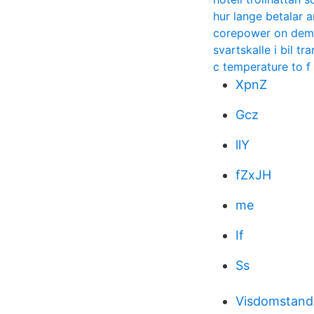
hur lange betalar a
corepower on de
svartskalle i bil tr
c temperature to f
XpnZ
Gcz
llY
fZxJH
me
If
Ss
Visdomstand 