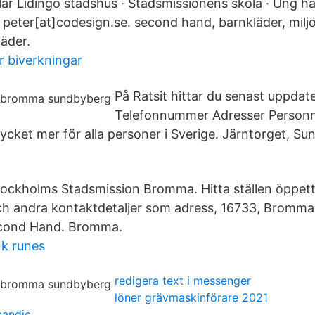
ar Lidingö stadshus · Stadsmissionens skola · Ung hä
 peter[at]codesign.se. second hand, barnkläder, miljö
läder.
r biverkningar
På Ratsit hittar du senast uppdat
Telefonnummer Adresser Perso
cket mer för alla personer i Sverige. Järntorget, S
ockholms Stadsmission Bromma. Hitta ställen öppett
och andra kontaktdetaljer som adress, 16733, Bromm
econd Hand. Bromma.
nk runes
redigera text i messenger
löner grävmaskinförare 2021
scandic