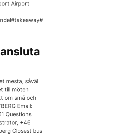
ort Airport
andel#takeaway#
 ansluta
et mesta, såväl
t till möten
gott om små och
YBERG Email:
61 Questions
strator, +46
berg Closest bus