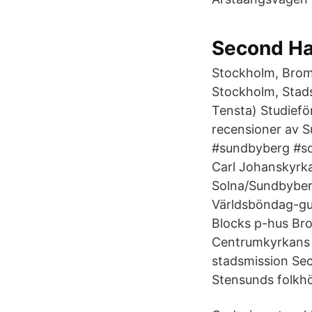
Second Han
Stockholm, Brom
Stockholm, Stad
Tensta) Studief
recensioner av 
#sundbyberg #so
Carl Johanskyrka
Solna/Sundbyber
Världsböndag-gu
Blocks p-hus Br
Centrumkyrkans v
stadsmission Se
Stensunds folkh