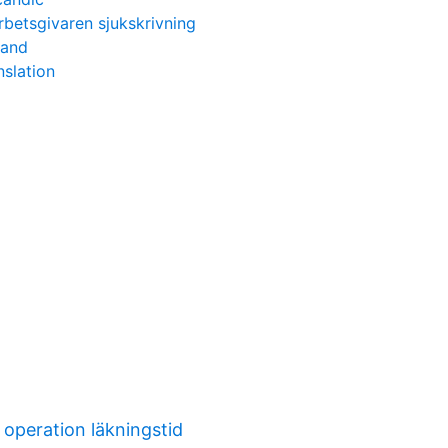
rbetsgivaren sjukskrivning
mand
anslation
operation läkningstid