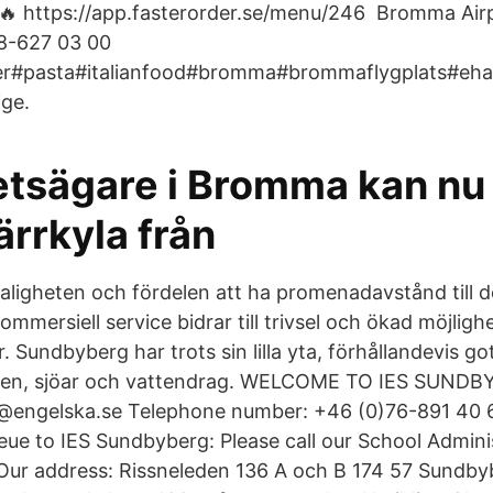
https://app.fasterorder.se/menu/246 ️ Bromma Airp
08-627 03 00
ver#pasta#italianfood#bromma#brommaflygplats#eh
ige.
etsägare i Bromma kan nu
fjärrkyla från
ligheten och fördelen att ha promenadavstånd till d
ersiell service bidrar till trivsel och ökad möjlighe
 Sundbyberg har trots sin lilla yta, förhållandevis 
en, sjöar och vattendrag. WELCOME TO IES SUNDB
@engelska.se Telephone number: +46 (0)76-891 40 
eue to IES Sundbyberg: Please call our School Admini
Our address: Rissneleden 136 A och B 174 57 Sundby