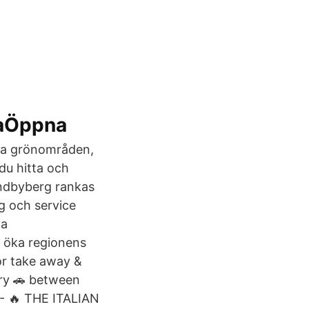
taÖppna
ora grönområden,
du hitta och
undbyberg rankas
g och service
ga
tt öka regionens
for take away &
ry 🚗 between
:- 🔥 THE ITALIAN