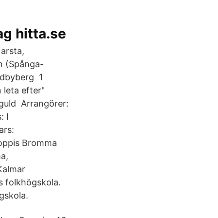
g hitta.se
arsta,
n (Spånga-
ndbyberg 1
leta efter"
guld Arrangörer:
: I
ars:
loppis Bromma
a,
Kalmar
 folkhögskola.
gskola.