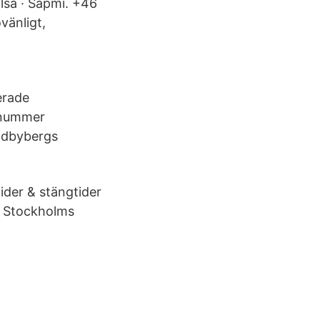
lsa · Sapmi. +46
vänligt,
erade
nnummer
undbybergs
ider & stängtider
a Stockholms